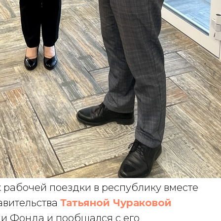
х рабочей поездки в республику вместе
авительства
Татьяной Чураковой
и Фонда и пообщался с его